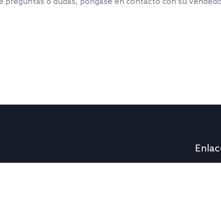
ene preguntas o dudas, póngase en contacto con su vendedor
Enlac
Iluminación comercial
Polí
Venta de material
Term
ales
Productos
Term
Servicios