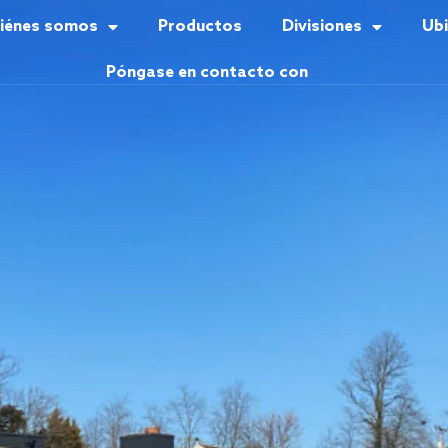
iénes somos
Productos
Divisiones
Ub
Póngase en contacto con