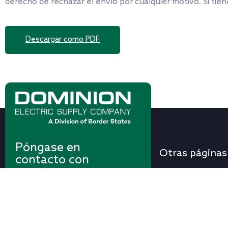
derecho de rechazar el envío por cualquier motivo. Si ti
Descargar como PDF
Póngase en
Otras páginas
contacto con
nosotros
Inicio
Quiénes somos
(703) 536-4400
Carreras profesion
Blog