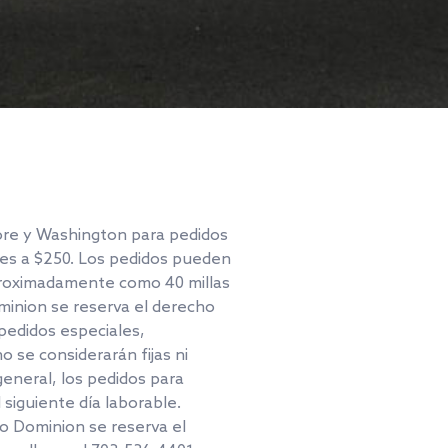
more y Washington para pedidos
ores a $250. Los pedidos pueden
proximadamente como 40 millas
ominion se reserva el derecho
pedidos especiales,
 se considerarán fijas ni
 general, los pedidos para
siguiente día laborable.
so Dominion se reserva el