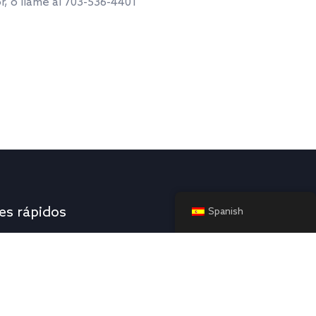
, o llame al 703-536-4401
es rápidos
Spanish
tica de envíos
s & Conditions of Sale - Credit
s & Conditions of Sale - Cash